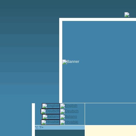
" al
*/; ?>