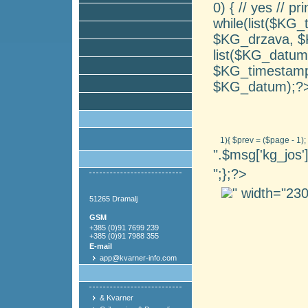
0) { // yes // p
while(list($KG
$KG_drzava, $K
list($KG_datum
$KG_timestamp);
$KG_datum);?
1){ $prev = ($page - 1);
".$msg['kg_jos']
";};?>
" width="23
51265 Dramalj
GSM
+385 (0)91 7699 239
+385 (0)91 7988 355
E-mail
app@kvarner-info.com
& Kvarner